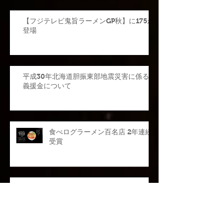
【フジテレビ鬼旨ラーメンGP秋】に175が
登場
平成30年北海道胆振東部地震災害に係る
義援金について
食べログラーメン百名店 2年連続
受賞
【information】東京出店のお知
らせ