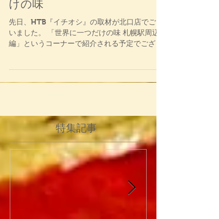
【札幌北口店】世界に一つだ
けの味
先日、HTB『イチオシ』の取材が北口店でござ
いました。 「世界に一つだけの味 札幌駅周辺
編」というコーナーで紹介される予定でござい
ます。 番組に取り上げられますのも皆様のおか
げでございます。 8月1日の16時頃に放送予定
となっておりますので、...
特集記事