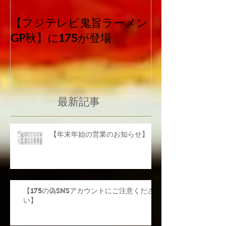
【フジテレビ鬼旨ラーメン
平成30年北海
GP秋】に175が登場
震災害に係る
て
最新記事
【年末年始の営業のお知らせ】
【175の偽SNSアカウントにご注意くださ
い】