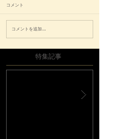
コメント
コメントを追加…
特集記事
【フジテレビ鬼旨ラーメン
平成30年北海
GP秋】に175が登場
震災害に係る