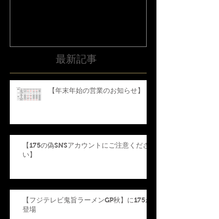
て
最新記事
【年末年始の営業のお知らせ】
【175の偽SNSアカウントにご注意くださ
い】
【フジテレビ鬼旨ラーメンGP秋】に175が
登場