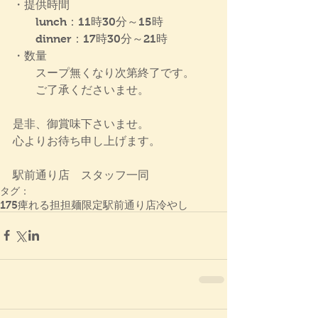
・提供時間
　　lunch：11時30分～15時
　　dinner：17時30分～21時
・数量
　　スープ無くなり次第終了です。
　　ご了承くださいませ。
是非、御賞味下さいませ。
心よりお待ち申し上げます。
駅前通り店　スタッフ一同
タグ：
175
痺れる
担担麺
限定
駅前通り店
冷やし