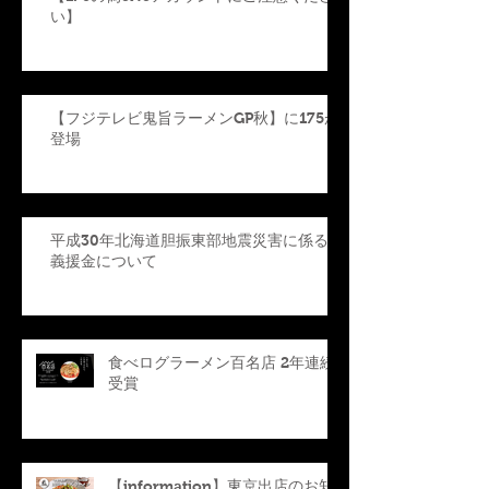
い】
【フジテレビ鬼旨ラーメンGP秋】に175が
登場
平成30年北海道胆振東部地震災害に係る
義援金について
食べログラーメン百名店 2年連続
受賞
【information】東京出店のお知