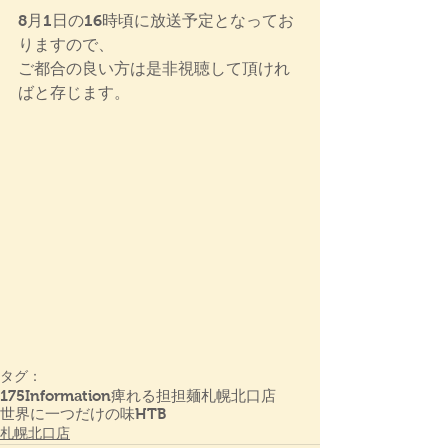
8月1日の16時頃に放送予定となってお
りますので、
ご都合の良い方は是非視聴して頂けれ
ばと存じます。
タグ：
175
Information
痺れる
担担麺
札幌北口店
世界に一つだけの味
HTB
札幌北口店