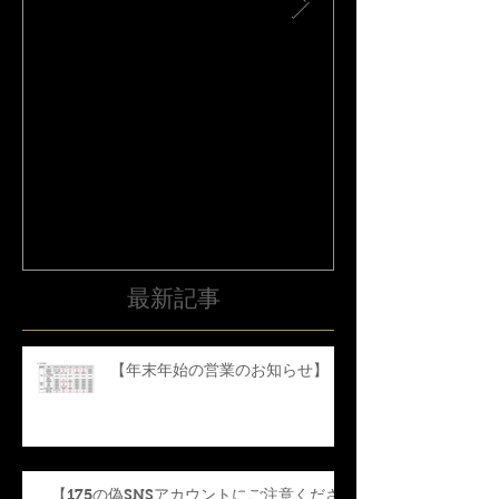
【フジテレビ鬼旨ラーメン
平成30年北海
GP秋】に175が登場
震災害に係る
て
最新記事
【年末年始の営業のお知らせ】
【175の偽SNSアカウントにご注意くださ