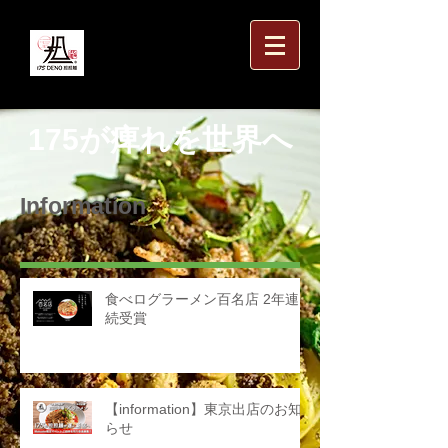
175が痺れを世界へ
Information
食べログラーメン百名店 2年連
続受賞
【information】東京出店のお知
らせ