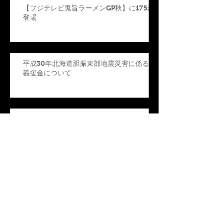
【フジテレビ鬼旨ラーメンGP秋】に175が
登場
平成30年北海道胆振東部地震災害に係る
義援金について
食べログラーメン百名店 2年連続
受賞
【information】東京出店のお知
らせ