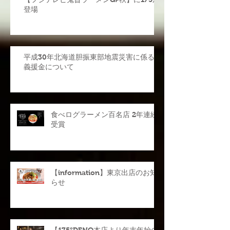
【フジテレビ鬼旨ラーメンGP秋】に175が
登場
平成30年北海道胆振東部地震災害に係る
義援金について
食べログラーメン百名店 2年連続
受賞
【information】東京出店のお知
らせ