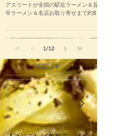
ジャニーズ・大女優・MC芸人・国民的
アスリートが全国の駅近ラーメン＆旨
辛ラーメン＆名店お取り寄せまで約50
杯を調査！ギャル曽根もキンプリも爆
食い！
https://www.fujitv.co.jp/b_hp/oniu
ma/index.html
1
/
12
特集記事