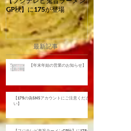
【フジテレビ鬼旨ラーメン
平成30年北海
GP秋】に175が登場
震災害に係る
て
最新記事
【年末年始の営業のお知らせ】
【175の偽SNSアカウントにご注意くださ
い】