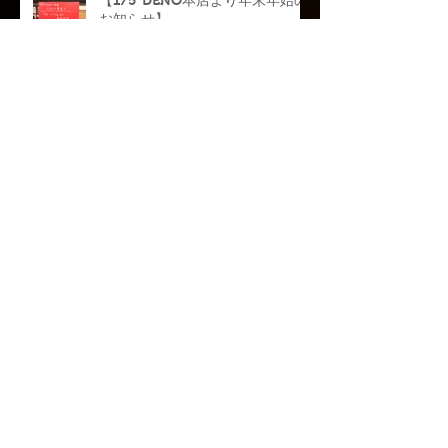
【175°DENO本店より年末年始の
お知らせ】
【駅前通店】限定メニューのお知
らせ
【〜農家直送〜新米ななつぼし】
提供中のお知らせ