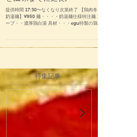
せ(2/末までに延長)
提供時間 17:30〜なくなり次第終了 【鶏肉冬菜
奶湯麺】¥950 麺・・・・奶湯麺仕様特注麺 ス
ープ・・濃厚鶏白湯 具材・・・egu特製の鶏チ
ャーシュー青梗菜・椎茸・生姜・干海老 店主が
直接四川で買い付けた・最高級四川花椒・最高
級四川花椒油・四川冬菜使用☆お好みで、白胡
椒...
特集記事