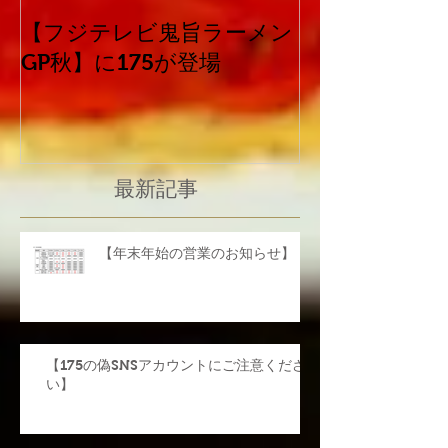
【フジテレビ鬼旨ラーメン
平成30年北海
GP秋】に175が登場
震災害に係る
て
最新記事
【年末年始の営業のお知らせ】
【175の偽SNSアカウントにご注意くださ
い】