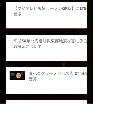
【フジテレビ鬼旨ラーメンGP秋】に175が
登場
平成30年北海道胆振東部地震災害に係る
義援金について
食べログラーメン百名店 2年連続
受賞
【information】東京出店のお知
らせ