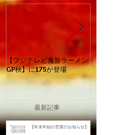
【フジテレビ鬼旨ラーメン
平成30年北海
GP秋】に175が登場
震災害に係る
て
最新記事
【年末年始の営業のお知らせ】