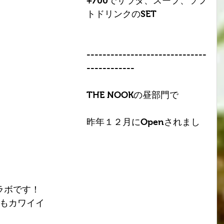
+700でサラダ、スープ、ソフ
トドリンクのSET
------------------------------
------------
THE NOOKの昼部門で
昨年１２月にOpenされまし
とコラボです！
もカワイイ