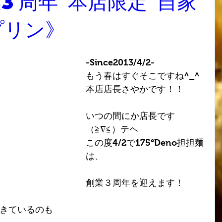
業3周年 本店限定 自家
プリン》
-Since2013/4/2-
もう春はすぐそこですね^_^
本店店長さやかです！！
いつの間にか店長です
（≧∇≦）テヘ
この度4/2で175°Deno担担麺
は、
創業３周年を迎えます！
きているのも