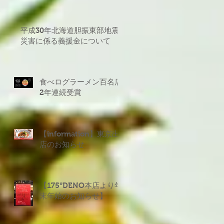
平成30年北海道胆振東部地震
災害に係る義援金について
食べログラーメン百名店
2年連続受賞
【information】東京出
店のお知らせ
【175°DENO本店より年
末年始のお知らせ】