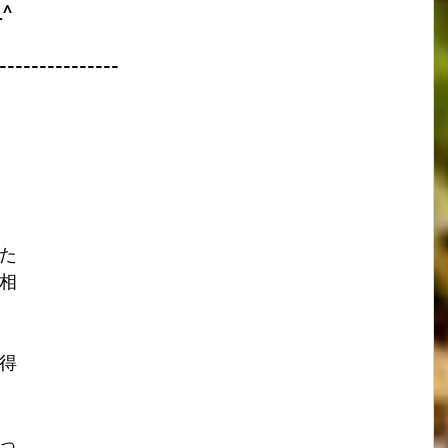
^
---------------
た
相
得
っ