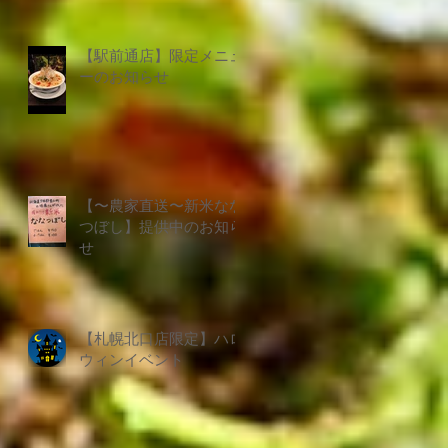
【駅前通店】限定メニュ
ーのお知らせ
【〜農家直送〜新米なな
つぼし】提供中のお知ら
せ
【札幌北口店限定】ハロ
ウィンイベント