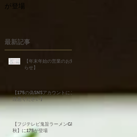
が登場
義援金について
最新記事
【年末年始の営業のお知
らせ】
【175の偽SNSアカウントにご
注意ください】
【フジテレビ鬼旨ラーメンGP
秋】に175が登場