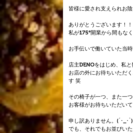
皆様に愛され支えられお陰
ありがとうございます！！
私が175°開業から間もな
お手伝いで働いていた当時
店主DENOをはじめ、私
お店の外にお待ちいただく
す 笑
その椅子が一つ、また一つ
お客様がお待ちいただいて
申し訳ありません。(´･_･`)
でも、それでもお並びいた