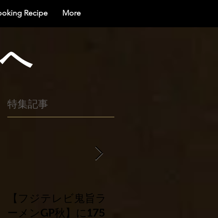
ooking Recipe
More
界へ
特集記事
【フジテレビ鬼旨ラ
平成30年北海道胆振
ーメンGP秋】に175
東部地震災害に係る