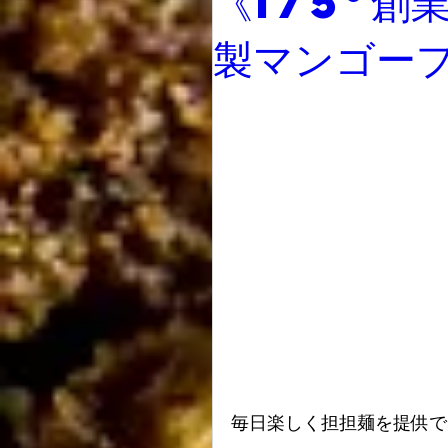
《175°創
製マンゴー
毎日楽しく担担麺を提供で