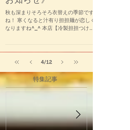
ー9/15にて提供終了の
お知らせ》
秋も深まりそろそろ衣替えの季節です
ね！ 寒くなると汁有り担担麺が恋しく
なりますね^_^ 本店【冷製担担つけ麺
】 ¥900 〜Eguchiバージョン〜 麺：ほ
うれん草を練り込んだ翡翠麺 スープ：
175°特製の胡麻だれと各種自家製調味
料を使用し、バランスの良い冷製スー
4
/
12
プ...
特集記事