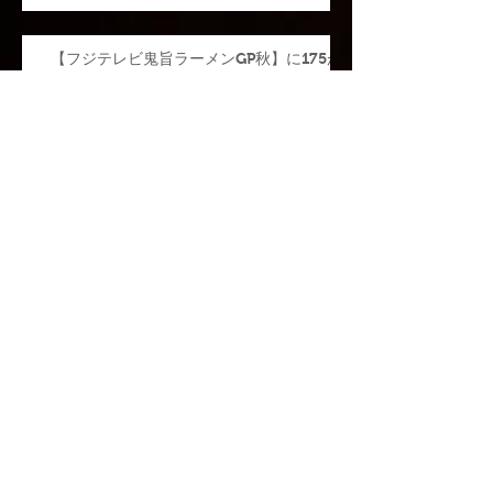
【175の偽SNSアカウントにご注意くださ
い】
【フジテレビ鬼旨ラーメンGP秋】に175が
登場
平成30年北海道胆振東部地震災害に係る
義援金について
食べログラーメン百名店 2年連続
受賞