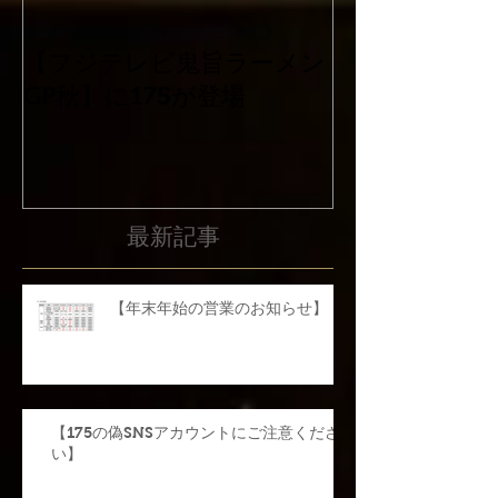
【フジテレビ鬼旨ラーメン
平成30年北海
GP秋】に175が登場
震災害に係る
て
最新記事
【年末年始の営業のお知らせ】