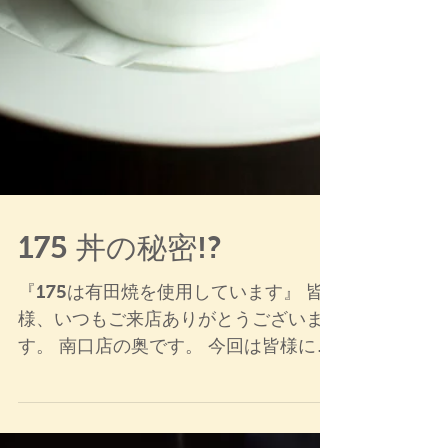
175 丼の秘密!?
『175は有田焼を使用しています』 皆
様、いつもご来店ありがとうございま
す。 南口店の奥です。 今回は皆様に
「とんとん」「ツンツン」して頂きた