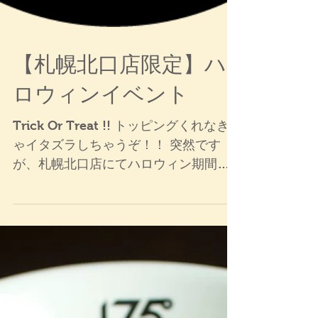
【札幌北口店限定】ハ
ロウィンイベント
Trick Or Treat !! トッピングくれなき
ゃイタズラしちゃうぞ！！ 突然です
が、札幌北口店にてハロウィン期間の
特別キャンペーンを行います！！ 本日
10/27(金)17:00 ～ 10/31(火)の間、ハ
ロウィンの仮装をしてご来店いただい
たお客様に「100円トッピ...