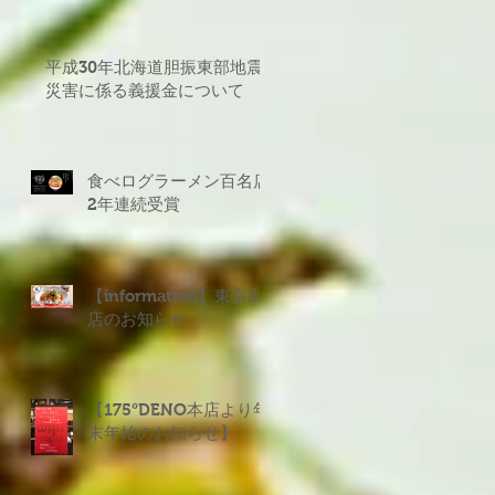
平成30年北海道胆振東部地震
災害に係る義援金について
食べログラーメン百名店
2年連続受賞
【information】東京出
店のお知らせ
【175°DENO本店より年
末年始のお知らせ】