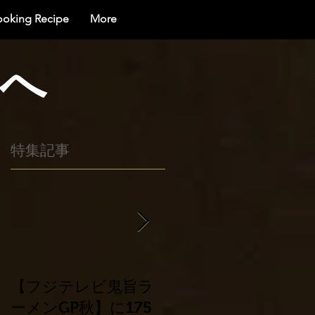
ooking Recipe
More
界へ
特集記事
【フジテレビ鬼旨ラ
平成30年北海道胆振
ーメンGP秋】に175
東部地震災害に係る