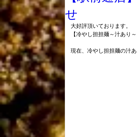
せ
大好評頂いております。
【冷やし担担麺～汁あり～
現在、冷やし担担麺の汁あ