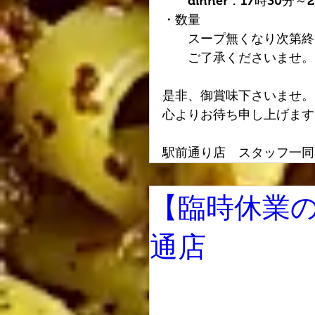
　　dinner：17時30分～
・数量
　　スープ無くなり次第終
　　ご了承くださいませ。
是非、御賞味下さいませ。
心よりお待ち申し上げます
駅前通り店　スタッフ一同
【臨時休業
通店