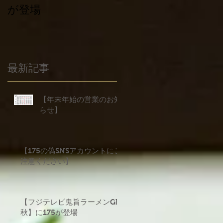
が登場
義援金について
最新記事
【年末年始の営業のお知
らせ】
【175の偽SNSアカウントにご
注意ください】
【フジテレビ鬼旨ラーメンGP
秋】に175が登場