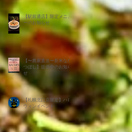
【駅前通店】限定メニュ
ーのお知らせ
【〜農家直送〜新米なな
つぼし】提供中のお知ら
せ
【札幌北口店限定】ハロ
ウィンイベント