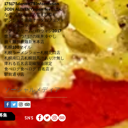
175
175deno
HTB
Information
JOIN ALIVE
NYjapan fes
ごはん
ななつぼし
はぼろ甘えび祭り
アンジェラ佐藤
オータムフェスト
キッシュ
コラボ
シビレ
ソフトクリーム
ハロウィン2017
世界に一つだけの味
丼
冷やし
担々麺
担担麺
新米
本店
札幌100マイル
札幌ラーメンショー
札幌北口店
札幌南口店
札幌競馬
汁あり
汁無し
痺れる
百名店
花椒
辣油
限定
食べログ
食べログ 百名店
駅前通り店
ソーシャルメディア
募集
SNS