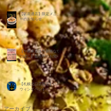
【駅前通店】限定メニュ
ーのお知らせ
【〜農家直送〜新米なな
つぼし】提供中のお知ら
せ
【札幌北口店限定】ハロ
ウィンイベント
アーカイブ