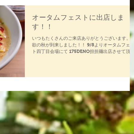
オータムフェストに出店しま
す！！
いつもたくさんのご来店ありがとうございます。 
欲の秋が到来しました！！ 9/8よりオータムフェ
ト四丁目会場にて 175DENO担担麺出店させて頂
ます！！ 期間は9月8日より9月30日まで オータム
期間中も4店舗通常営業します！...