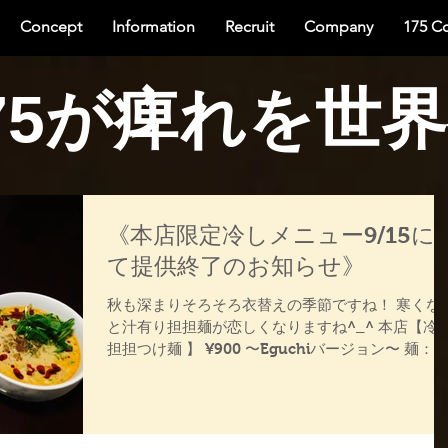
Concept
Information
Recruit
Company
175 C
75が痺れを世
《本店限定冷しメニュー9/15に
て提供終了のお知らせ》
秋も深まりそろそろ衣替えの季節ですね！ 寒くなる
と汁有り担担麺が恋しくなりますね^_^ 本店【冷
担担つけ麺 】 ¥900 〜Eguchiバージョン〜 麺：ほ
うれん草を練り込んだ翡翠麺 スープ：175°特製の胡
麻だれと各種自家製調味料を使用し、バランスの
い冷製スープ...