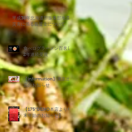
平成30年北海道胆振東部地震
災害に係る義援金について
食べログラーメン百名店
2年連続受賞
【information】東京出
店のお知らせ
【175°DENO本店より年
末年始のお知らせ】