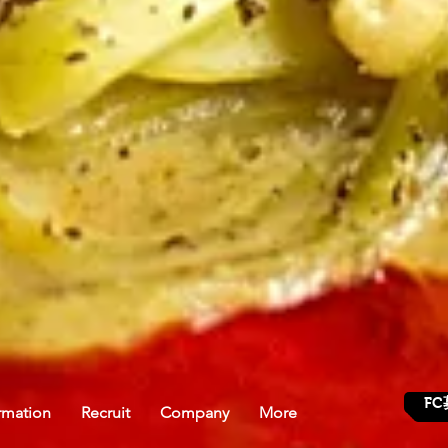
FC
rmation
Recruit
Company
More