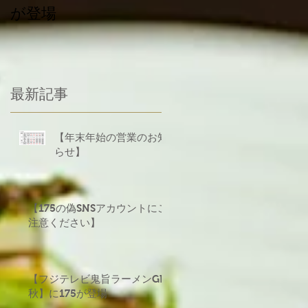
が登場
義援金について
食
最新記事
ス
き
【年末年始の営業のお知
らせ】
【175の偽SNSアカウントにご
注意ください】
【フジテレビ鬼旨ラーメンGP
秋】に175が登場