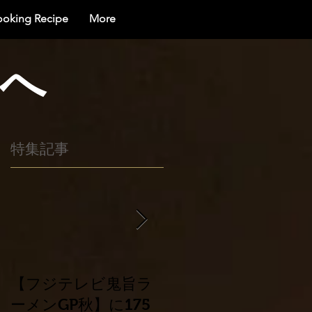
ooking Recipe
More
界へ
特集記事
製
良
【フジテレビ鬼旨ラ
平成30年北海道胆振
ーメンGP秋】に175
東部地震災害に係る