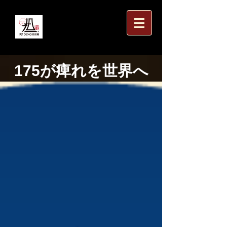
175が痺れを世界へ