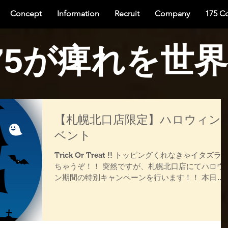
Concept
Information
Recruit
Company
175 C
75が痺れを世
【札幌北口店限定】ハロウィン
ベント
Trick Or Treat !! トッピングくれなきゃイタズラ
ちゃうぞ！！ 突然ですが、札幌北口店にてハロウ
ン期間の特別キャンペーンを行います！！ 本日
10/27(金)17:00 ～ 10/31(火)の間、ハロウィンの仮
装をしてご来店いただいたお客様に「100円トッ
ピ...