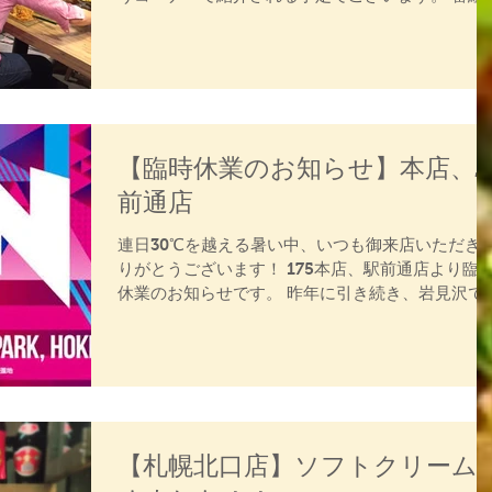
取り上げられますのも皆様のおかげでございます
8月1日の16時頃に放送予定となっておりますの
で、...
【臨時休業のお知らせ】本店、
前通店
連日30℃を越える暑い中、いつも御来店いただき
りがとうございます！ 175本店、駅前通店より臨
休業のお知らせです。 昨年に引き続き、岩見沢で
催される JOIN ALIVEに出店させていただきます
そのため、7/15(土)は本店、駅前通店を臨時休業さ
せていただきます。...
【札幌北口店】ソフトクリーム