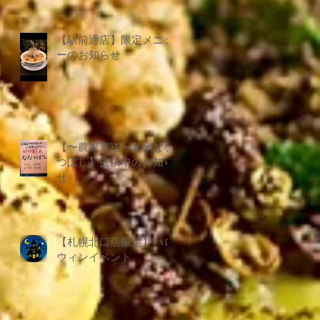
暑
【駅前通店】限定メニュ
始
ーのお知らせ
ト
海
.
【〜農家直送〜新米なな
つぼし】提供中のお知ら
せ
の
い
【札幌北口店限定】ハロ
ウィンイベント