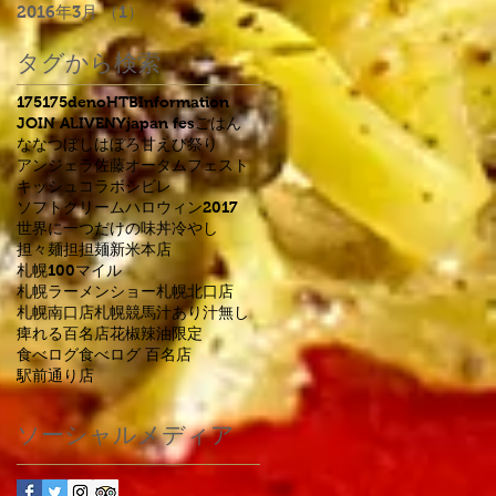
2016年3月
（1）
1件の記事
タグから検索
175
175deno
HTB
Information
JOIN ALIVE
NYjapan fes
ごはん
ななつぼし
はぼろ甘えび祭り
アンジェラ佐藤
オータムフェスト
キッシュ
コラボ
シビレ
ソフトクリーム
ハロウィン2017
世界に一つだけの味
丼
冷やし
担々麺
担担麺
新米
本店
札幌100マイル
札幌ラーメンショー
札幌北口店
札幌南口店
札幌競馬
汁あり
汁無し
痺れる
百名店
花椒
辣油
限定
食べログ
食べログ 百名店
駅前通り店
ソーシャルメディア