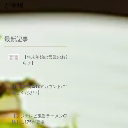
が登場
義援金について
食
最新記事
ス
き
【年末年始の営業のお知
らせ】
【175の偽SNSアカウントにご
注意ください】
の
ま
【フジテレビ鬼旨ラーメンGP
秋】に175が登場
に