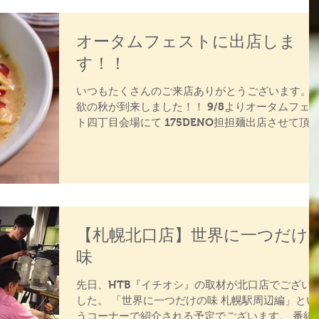
オータムフェストに出店しま
す！！
いつもたくさんのご来店ありがとうございます。 
欲の秋が到来しました！！ 9/8よりオータムフェ
ト四丁目会場にて 175DENO担担麺出店させて頂
ます！！ 期間は9月8日より9月30日まで オータム
期間中も4店舗通常営業します！...
【札幌北口店】世界に一つだけ
味
先日、HTB『イチオシ』の取材が北口店でござい
した。 「世界に一つだけの味 札幌駅周辺編」とい
うコーナーで紹介される予定でございます。 番組