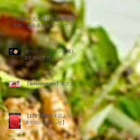
。
平成30年北海道胆振東部地震
災害に係る義援金について
駅
食べログラーメン百名店
2年連続受賞
あ
時
開
【information】東京出
。
店のお知らせ
【175°DENO本店より年
末年始のお知らせ】
始