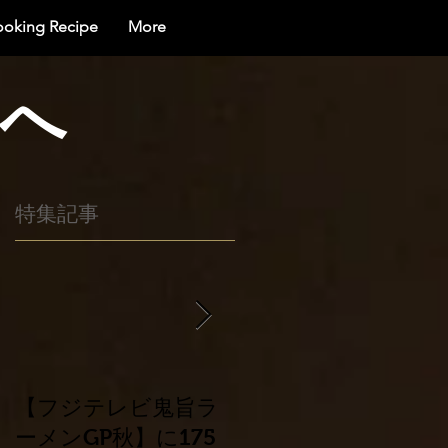
ooking Recipe
More
界へ
特集記事
イ
し
ィ
【フジテレビ鬼旨ラ
平成30年北海道胆振
ーメンGP秋】に175
東部地震災害に係る