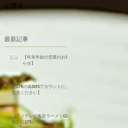
が登場
義援金について
最新記事
【年末年始の営業のお知
らせ】
【175の偽SNSアカウントにご
注意ください】
【フジテレビ鬼旨ラーメンGP
秋】に175が登場