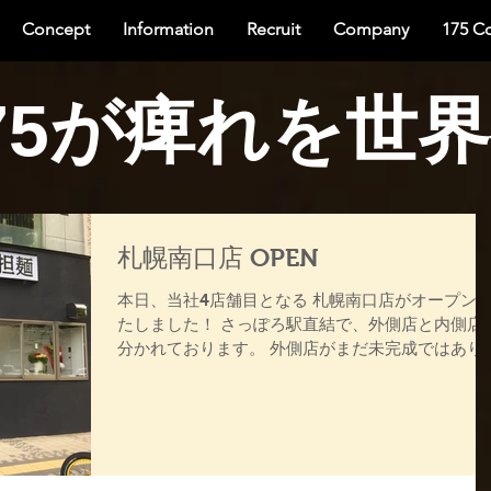
Concept
Information
Recruit
Company
175 C
75が痺れを世
札幌南口店 OPEN
本日、当社4店舗目となる 札幌南口店がオープン
たしました！ さっぽろ駅直結で、外側店と内側店
分かれております。 外側店がまだ未完成ではあり
すが、一足先に内側店をオープンいたしました！
DENOの一番弟子が腕を振るう札幌南口店をよろ
くお願い致します！！...