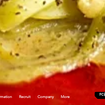
FC
rmation
Recruit
Company
More