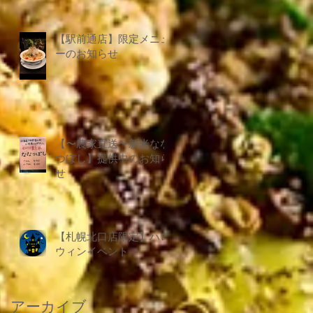
【駅前通店】限定メニュ
ーのお知らせ
【〜農家直送〜新米なな
つぼし】提供中のお知ら
せ
【札幌北口店限定】ハロ
ウィンイベント
アーカイブ