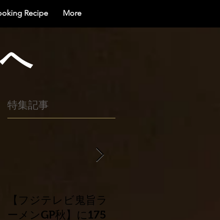
ooking Recipe
More
界へ
特集記事
い
に
ま
！
し
【フジテレビ鬼旨ラ
平成30年北海道胆振
ーメンGP秋】に175
東部地震災害に係る