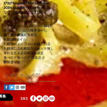
175
175deno
HTB
Information
JOIN ALIVE
NYjapan fes
ごはん
ななつぼし
はぼろ甘えび祭り
アンジェラ佐藤
オータムフェスト
キッシュ
コラボ
シビレ
ソフトクリーム
ハロウィン2017
世界に一つだけの味
丼
冷やし
担々麺
担担麺
新米
本店
札幌100マイル
札幌ラーメンショー
札幌北口店
札幌南口店
札幌競馬
汁あり
汁無し
痺れる
百名店
花椒
辣油
限定
食べログ
食べログ 百名店
駅前通り店
ソーシャルメディア
募集
SNS