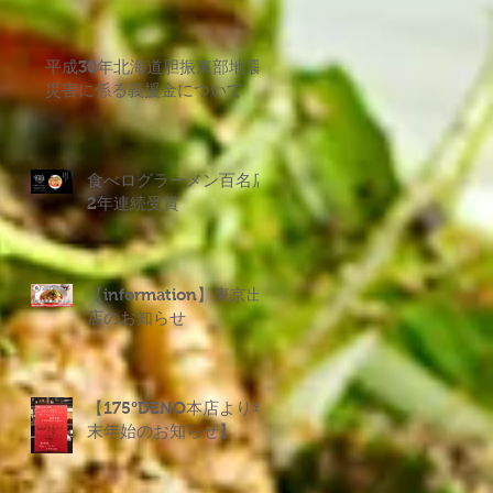
平成30年北海道胆振東部地震
災害に係る義援金について
食べログラーメン百名店
2年連続受賞
【information】東京出
店のお知らせ
【175°DENO本店より年
末年始のお知らせ】