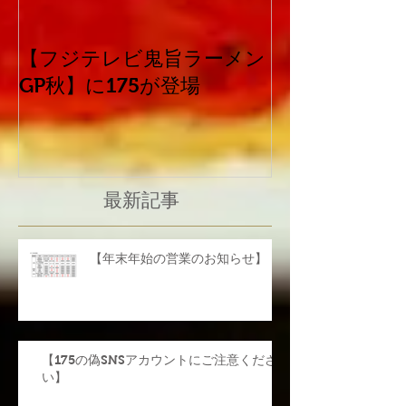
【フジテレビ鬼旨ラーメン
平成30年北海
GP秋】に175が登場
震災害に係る
て
最新記事
【年末年始の営業のお知らせ】
【175の偽SNSアカウントにご注意くださ
い】