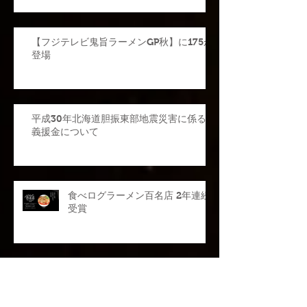
【フジテレビ鬼旨ラーメンGP秋】に175が
登場
平成30年北海道胆振東部地震災害に係る
義援金について
食べログラーメン百名店 2年連続
受賞
【information】東京出店のお知
らせ