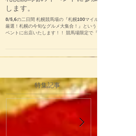
札幌競馬場のイベントに参加
します。
8/5,6の二日間 札幌競馬場の『札幌100マイル
厳選！札幌の今旬なグルメ大集合！』というイ
ベントに出店いたします！！ 競馬場限定で『汁
なしチーズ担担麺』も提供予定ですので、 お近
くにお寄りの際は、是非足をお運びくださ
い！！ ぜひ会場でお待ちしております！！...
特集記事